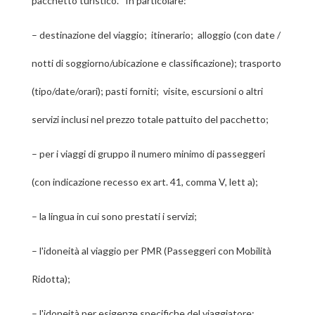
pacchetto turistico. In particolare:
–
destinazione del viaggio; itinerario; alloggio (con date /
notti di soggiorno/ubicazione e classificazione); trasporto
(tipo/date/orari); pasti forniti; visite, escursioni o altri
servizi inclusi nel prezzo totale pattuito del pacchetto;
–
per i viaggi di gruppo il numero minimo di passeggeri
(con indicazione recesso ex art. 41, comma V, lett a);
–
la lingua in cui sono prestati i servizi;
–
l'idoneità al viaggio per PMR (Passeggeri con Mobilità
Ridotta);
–
l'idoneità per esigenze specifiche del viaggiatore;