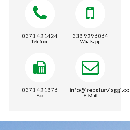
0371 421424
338 9296064
Telefono
Whatsapp
0371 421876
info@ireosturviaggi.c
Fax
E-Mail