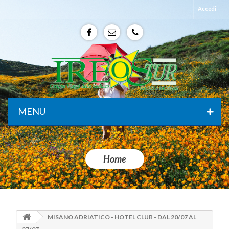
Accedi
f
e
p
MENU
Home
MISANO ADRIATICO - HOTEL CLUB - DAL 20/07 AL